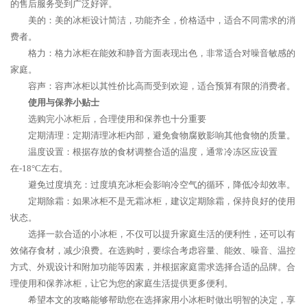
的售后服务受到广泛好评。
美的：美的冰柜设计简洁，功能齐全，价格适中，适合不同需求的消
费者。
格力：格力冰柜在能效和静音方面表现出色，非常适合对噪音敏感的
家庭。
容声：容声冰柜以其性价比高而受到欢迎，适合预算有限的消费者。
使用与保养小贴士
选购完小冰柜后，合理使用和保养也十分重要
定期清理：定期清理冰柜内部，避免食物腐败影响其他食物的质量。
温度设置：根据存放的食材调整合适的温度，通常冷冻区应设置
在-18°C左右。
避免过度填充：过度填充冰柜会影响冷空气的循环，降低冷却效率。
定期除霜：如果冰柜不是无霜冰柜，建议定期除霜，保持良好的使用
状态。
选择一款合适的小冰柜，不仅可以提升家庭生活的便利性，还可以有
效储存食材，减少浪费。在选购时，要综合考虑容量、能效、噪音、温控
方式、外观设计和附加功能等因素，并根据家庭需求选择合适的品牌。合
理使用和保养冰柜，让它为您的家庭生活提供更多便利。
希望本文的攻略能够帮助您在选择家用小冰柜时做出明智的决定，享