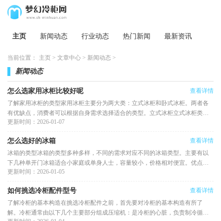
主页
新闻动态
行业动态
热门新闻
最新资讯
当前位置：
主页
>
文章中心
>
新闻动态
>
新闻动态
怎么选家用冰柜比较好呢
查看详情
了解家用冰柜的类型家用冰柜主要分为两大类：立式冰柜和卧式冰柜。两者各
有优缺点，消费者可以根据自身需求选择适合的类型。立式冰柜立式冰柜类似
更新时间：2026-01-07
于普通的冰箱，采用直立设计
怎么选好的冰箱
查看详情
冰箱的类型冰箱的类型多种多样，不同的需求对应不同的冰箱类型。主要有以
下几种单开门冰箱适合小家庭或单身人士，容量较小，价格相对便宜。优点：
更新时间：2026-01-05
占地面积小，易于搬动。缺点
如何挑选冷柜配件型号
查看详情
了解冷柜的基本构造在挑选冷柜配件之前，首先要对冷柜的基本构造有所了
解。冷柜通常由以下几个主要部分组成压缩机：是冷柜的心脏，负责制冷循