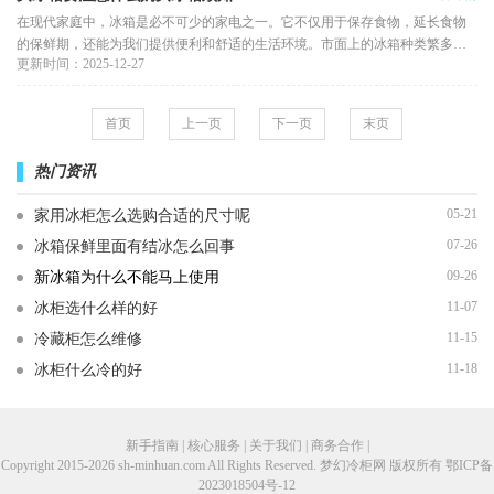
在现代家庭中，冰箱是必不可少的家电之一。它不仅用于保存食物，延长食物
的保鲜期，还能为我们提供便利和舒适的生活环境。市面上的冰箱种类繁多，
更新时间：2025-12-27
品牌、型号、功能各异，很多
首页
上一页
下一页
末页
热门资讯
05-21
家用冰柜怎么选购合适的尺寸呢
07-26
冰箱保鲜里面有结冰怎么回事
09-26
新冰箱为什么不能马上使用
11-07
冰柜选什么样的好
11-15
冷藏柜怎么维修
11-18
冰柜什么冷的好
新手指南 | 核心服务 | 关于我们 | 商务合作 |
Copyright 2015-2026 sh-minhuan.com All Rights Reserved. 梦幻冷柜网 版权所有
鄂ICP备
2023018504号-12